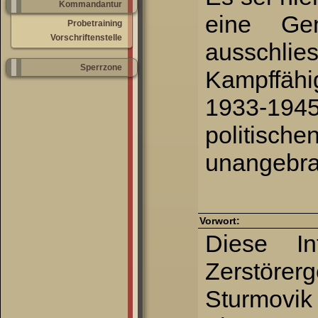
Kommandantur
eine Ge
Probetraining
Vorschriftenstelle
ausschli
Sperrzone
Kampffähig
1933-194
politisc
unangebrac
Vorwort:
Diese In
Zerstöre
Sturmovi