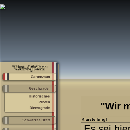
"Ost-Afrika"
Gartenzaun
Geschwader
Historisches
Piloten
"Wir m
Dienstgrade
Klarstellung!
Schwarzes Brett
Es sei hie